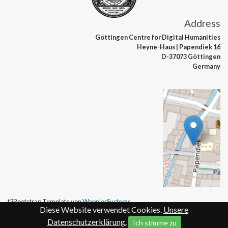
Address
Göttingen Centre
for Digital Humanities
Heyne-Haus
| Papendiek 16
D-37073 Göttingen
Germany
t3Bootstrap Template von
WapplerSystems
Diese Website verwendet Cookies.
Unsere
Datenschutzerklärung.
Ich stimme zu
Contact
Legal details